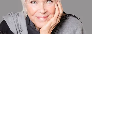
nitsanthework@gmail.com